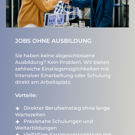
JOBS OHNE AUSBILDUNG
Sie haben keine abgeschlossene
Ausbildung? Kein Problem. Wir bieten
zahlreiche Einstiegsmöglichkeiten mit
intensiver Einarbeitung oder Schulung
direkt am Arbeitsplatz.
Vorteile:
Direkter Berufseinstieg ohne lange
Wartezeiten
Praxisnahe Schulungen und
Weiterbildungen
Vielfältige Karriereperspektiven mit