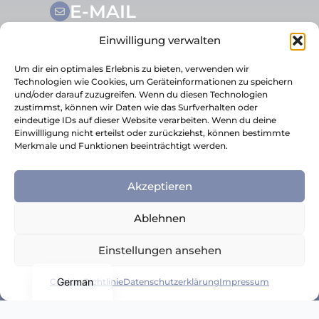
E-MAIL
info@startime-services.de
Einwilligung verwalten
Um dir ein optimales Erlebnis zu bieten, verwenden wir
Technologien wie Cookies, um Geräteinformationen zu speichern
und/oder darauf zuzugreifen. Wenn du diesen Technologien
zustimmst, können wir Daten wie das Surfverhalten oder
eindeutige IDs auf dieser Website verarbeiten. Wenn du deine
Einwillligung nicht erteilst oder zurückziehst, können bestimmte
© 2026 STARTIME Services GmbH
Merkmale und Funktionen beeinträchtigt werden.
Impressum
Datenschutzerklärung
Akzeptieren
Datenschutzerklärung für Social Media
Home
Ablehnen
Russian
Einstellungen ansehen
Polish
Gender-Hinweis: Aus Gründen der besseren
English
Lesbarkeit wird auf die gleichzeitige Verwendung
German
Cookie-Richtlinie
Datenschutzerklärung
Impressum
der Sprachformen männlich, weiblich und divers
(m/w/d) verzichtet. Sämtliche