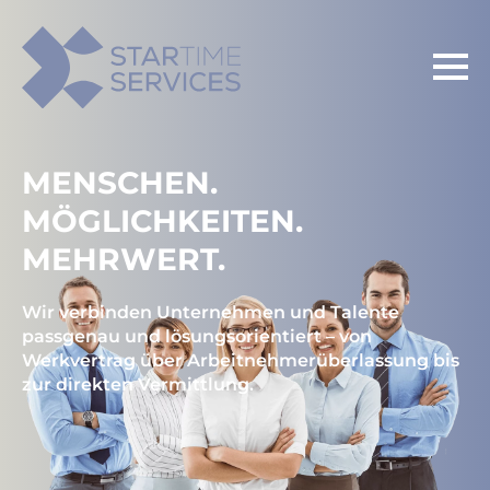
MENSCHEN.
MÖGLICHKEITEN.
MEHRWERT.
Wir verbinden Unternehmen und Talente
passgenau und lösungsorientiert – von
Werkvertrag über Arbeitnehmerüberlassung bis
zur direkten Vermittlung.