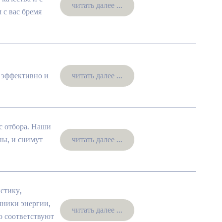
читать далее ...
 с вас бремя
, эффективно и
читать далее ...
с отбора. Наши
ны, и снимут
читать далее ...
стику,
чники энергии,
читать далее ...
о соответствуют