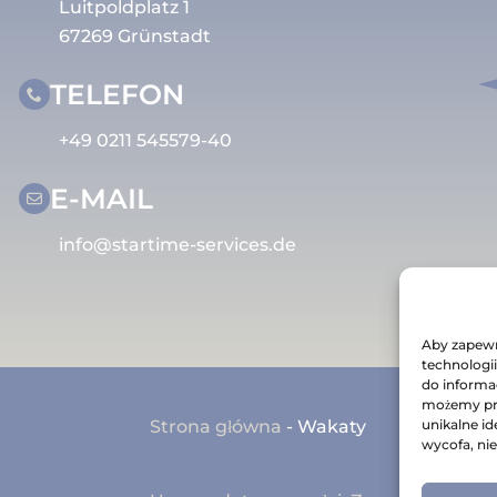
Luitpoldplatz 1
67269 Grünstadt
TELEFON
+49 0211 545579-40
E-MAIL
info@startime-services.de
Aby zapew
technologii
do informac
możemy prz
unikalne id
Strona główna
-
Wakaty
wycofa, ni