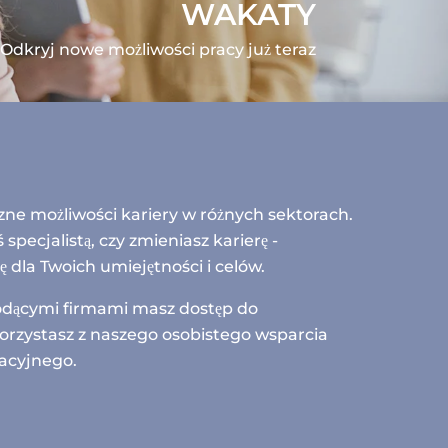
WAKATY
Odkryj nowe możliwości pracy już teraz
zne możliwości kariery w różnych sektorach.
 specjalistą, czy zmieniasz karierę -
 dla Twoich umiejętności i celów.
iodącymi firmami masz dostęp do
korzystasz z naszego osobistego wsparcia
acyjnego.