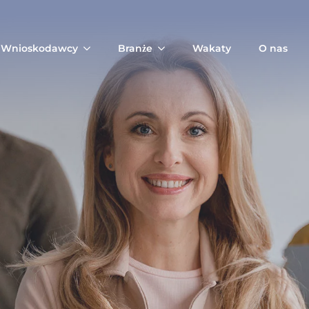
Wnioskodawcy
Branże
Wakaty
O nas