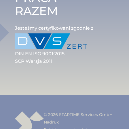
RAZEM
Jesteśmy certyfikowani zgodnie z
DIN EN ISO 9001:2015
SCP Wersja 2011
© 2026 STARTIME Services GmbH
Nadruk