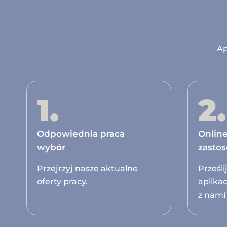
Ap
1.
2.
Odpowiednia praca
Onlin
wybór
zasto
Przejrzyj nasze aktualne
Prześl
oferty pracy.
aplikac
z nami